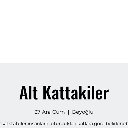
Ana Sayfa
Hakkımızda
Bilet Al
Galeri
Mahal Art
Dah
Alt Kattakiler
27 Ara Cum
  |  
Beyoğlu
al statüler insanların oturdukları katlara göre belirleneb