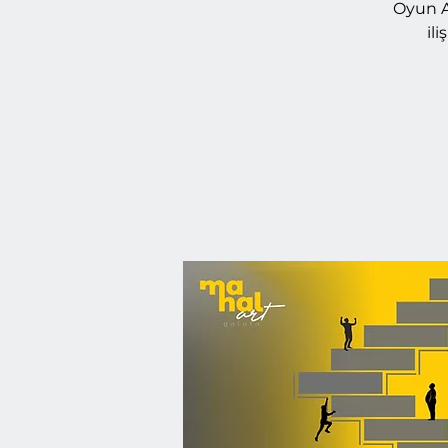
Oyun Al
il