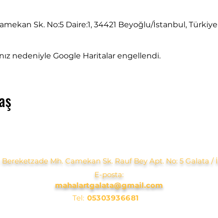
mekan Sk. No:5 Daire:1, 34421 Beyoğlu/İstanbul, Türkiye
rınız nedeniyle Google Haritalar engellendi.
aş
 Bereketzade Mh. Camekan Sk. Rauf Bey Apt. No: 5 Galata / 
E-posta:
mahalartgalata@gmail.com
Tel:
05303936681