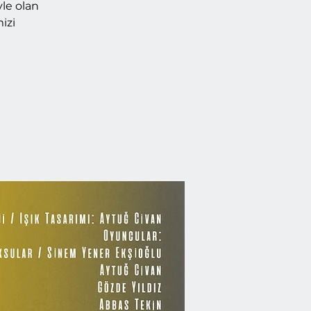
yle olan
izi