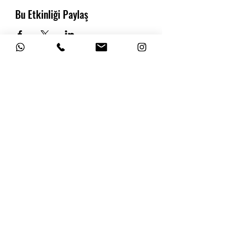
Bu Etkinliği Paylaş
Adres: Bereketzade Mh. Camekan Sk. Rauf
Bey Apt. No: 5 Galata / İstanbul
E-posta:
mahalartgalata@gmail.com
05303936681
©2024, Mahal Art Galata