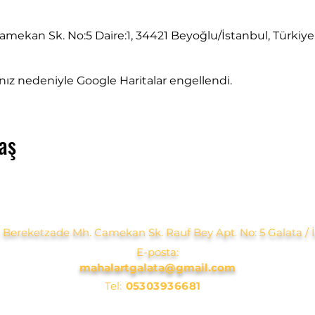
mekan Sk. No:5 Daire:1, 34421 Beyoğlu/İstanbul, Türkiye
rınız nedeniyle Google Haritalar engellendi.
aş
 Bereketzade Mh. Camekan Sk. Rauf Bey Apt. No: 5 Galata / 
E-posta:
mahalartgalata@gmail.com
Tel:
05303936681