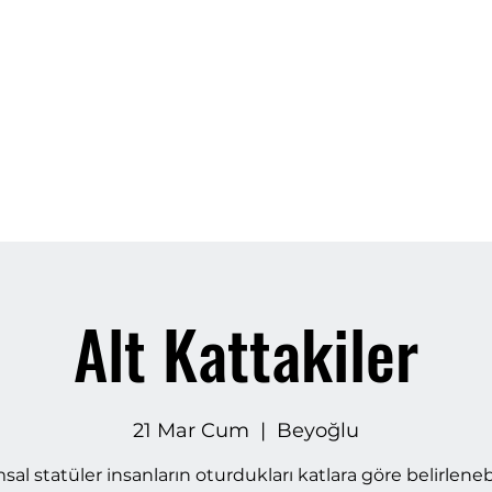
Ana Sayfa
Hakkımızda
Bilet Al
Galeri
Mahal Art
Dah
Alt Kattakiler
21 Mar Cum
  |  
Beyoğlu
al statüler insanların oturdukları katlara göre belirleneb