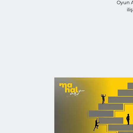
Oyun Al
il